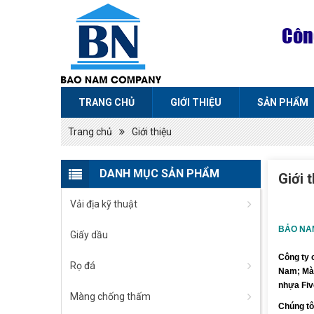
Côn
TRANG CHỦ
GIỚI THIỆU
SẢN PHẨM
Trang chủ
Giới thiệu
DANH MỤC SẢN PHẨM
Giới 
Vải địa kỹ thuật
BẢO N
Giấy dầu
Công ty 
Rọ đá
Nam; Màn
nhựa Fiv
Màng chống thấm
Chúng tô