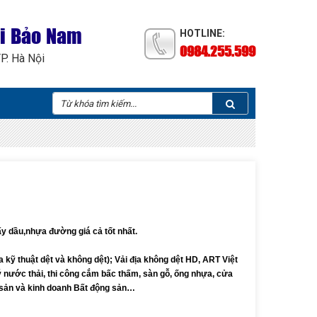
ại Bảo Nam
HOTLINE:
0984.255.599
TP. Hà Nội
ấy dầu,nhựa đường giá cả tốt nhất.
kỹ thuật dệt và không dệt); Vải địa không dệt HD, ART Việt
 nước thải, thi công cắm bấc thấm, sàn gỗ, ống nhựa, cửa
 sản và kinh doanh Bất động sản…