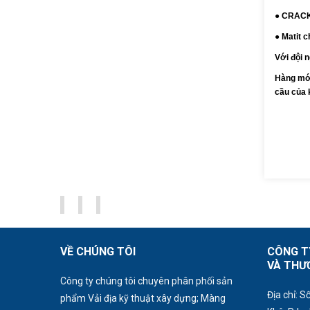
● CRAC
● Matit 
Với đội 
Hàng mớ
cầu của 
VỀ CHÚNG TÔI
CÔNG T
VÀ THƯ
Công ty chúng tôi chuyên phân phối sản
Địa chỉ: S
phẩm Vải địa kỹ thuật xây dựng; Màng