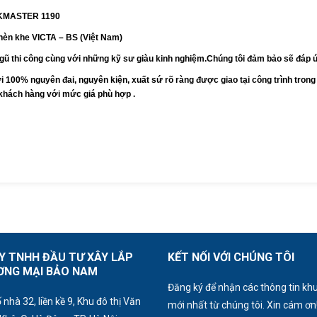
KMASTER 1190
chèn khe VICTA – BS (Việt Nam)
ngũ thi công cùng với những kỹ sư giàu kinh nghiệm.Chúng tôi đảm bảo sẽ đáp
i 100%
nguyên đai, nguyên kiện, xuất sứ rõ ràng được giao tại công trình tron
khách hàng với mức giá phù hợp .
Y TNHH ĐẦU TƯ XÂY LẮP
KẾT NỐI VỚI CHÚNG TÔI
ƠNG MẠI BẢO NAM
Đăng ký để nhận các thông tin kh
ố nhà 32, liền kề 9, Khu đô thị Văn
mới nhất từ chúng tôi. Xin cám ơn