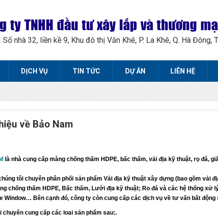
g ty TNHH đầu tư xây lắp và thương m
Số nhà 32, liền kề 9, Khu đô thị Văn Khê, P. La Khê, Q. Hà Đông, 
DỊCH VỤ
TIN TỨC
DỰ ÁN
LIÊN HỆ
thiệu về Bảo Nam
AM
là nhà cung cấp màng chống thấm HDPE, bấc thấm, vải địa kỹ thuật, rọ đá, gi
chúng tôi
chuyên phân phối sản phẩm Vải địa kỹ thuật xây dựng (bao gồm vải địa 
g chống thấm HDPE, Bấc thấm, Lưới địa kỹ thuật; Ro đá và các hệ thống xử lý
e Window… Bên cạnh đó, công ty còn cung cấp các dịch vụ về tư vấn bất động
i chuyên cung cấp các loai sản phẩm sau:.