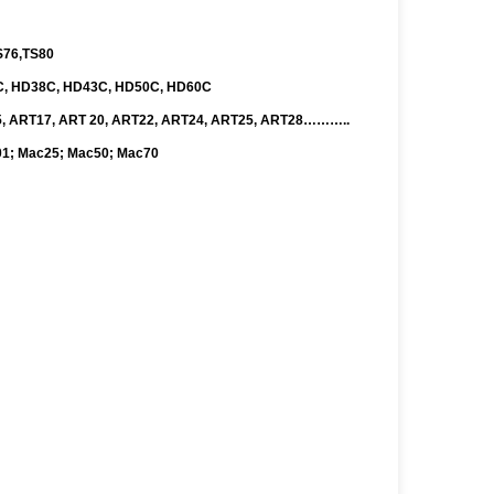
S76,TS80
34C, HD38C, HD43C, HD50C, HD60C
T15, ART17, ART 20, ART22, ART24, ART25, ART28………..
01; Mac25; Mac50; Mac70