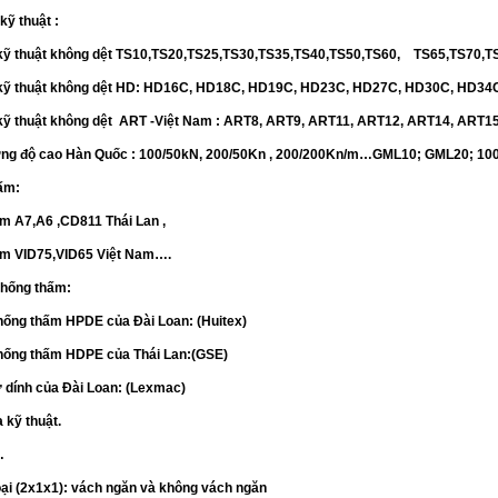
 kỹ thuật :
a kỹ thuật không dệt TS10,TS20,TS25,TS30,TS35,TS40,TS50,TS60, TS65,TS70,T
ịa kỹ thuật không dệt HD: HD16C, HD18C, HD19C, HD23C, HD27C, HD30C, HD
a kỹ thuật không dệt ART -Việt Nam : ART8, ART9, ART11, ART12, ART14, AR
ờng độ cao Hàn Quốc : 100/50kN, 200/50Kn , 200/200Kn/m…GML10; GML20; 10
ấm:
ấm A7,A6 ,CD811 Thái Lan ,
ấm VID75,VID65 Việt Nam….
chống thấm:
hống thấm HPDE của Đài Loan: (Huitex)
hống thấm HDPE của Thái Lan:(GSE)
ự dính của Đài Loan: (Lexmac)
a kỹ thuật.
…
loại (2x1x1): vách ngăn và không vách ngăn