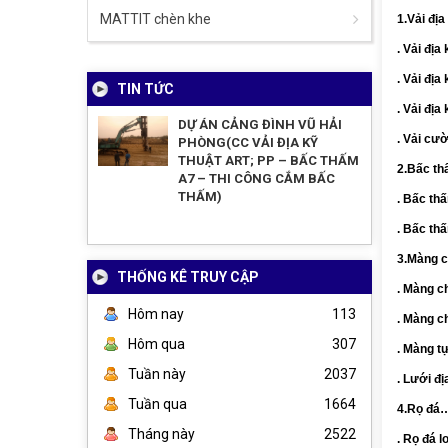
MATTIT chèn khe
1.Vải địa
. Vải đị
. Vải đ
TIN TỨC
. Vải đị
DỰ ÁN CẢNG ĐÌNH VŨ HẢI
. Vải cư
PHÒNG(CC VẢI ĐỊA KỸ
THUẬT ART; PP – BẤC THẤM
2.Bấc th
A7 – THI CÔNG CẮM BẤC
THẤM)
. Bấc th
. Bấc th
3.Màng 
THỐNG KÊ TRUY CẬP
. Màng c
Hôm nay
113
. Màng c
Hôm qua
307
. Màng t
Tuần này
2037
. Lưới đị
Tuần qua
1664
4.Rọ đá
Tháng này
2522
. Rọ đá 