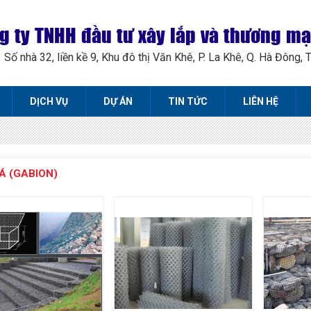
g ty TNHH đầu tư xây lắp và thương m
Số nhà 32, liền kề 9, Khu đô thị Văn Khê, P. La Khê, Q. Hà Đông, 
DỊCH VỤ
DỰ ÁN
TIN TỨC
LIÊN HỆ
Á (GABION)