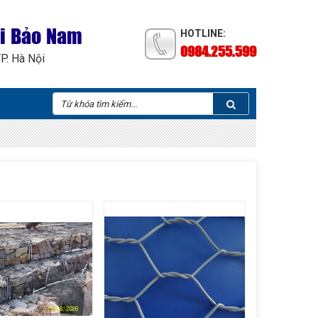
ại Bảo Nam
HOTLINE:
0984.255.599
TP. Hà Nội