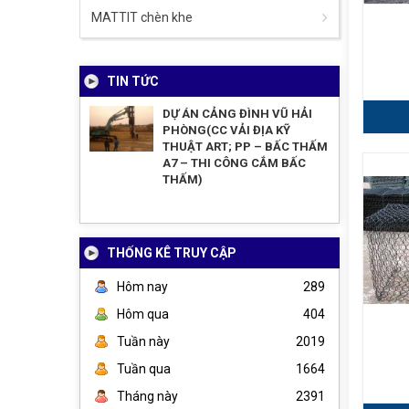
MATTIT chèn khe
TIN TỨC
DỰ ÁN CẢNG ĐÌNH VŨ HẢI
PHÒNG(CC VẢI ĐỊA KỸ
THUẬT ART; PP – BẤC THẤM
A7 – THI CÔNG CẮM BẤC
THẤM)
THỐNG KÊ TRUY CẬP
Hôm nay
289
Hôm qua
404
Tuần này
2019
Tuần qua
1664
Tháng này
2391