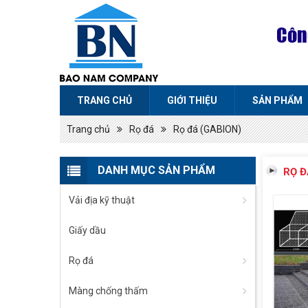
Côn
TRANG CHỦ
GIỚI THIỆU
SẢN PHẨM
Trang chủ
Rọ đá
Rọ đá (GABION)
DANH MỤC SẢN PHẨM
RỌ Đ
Vải địa kỹ thuật
Giấy dầu
Rọ đá
Màng chống thấm