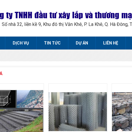
g ty TNHH đầu tư xây lắp và thương m
Số nhà 32, liền kề 9, Khu đô thị Văn Khê, P. La Khê, Q. Hà Đông, 
DỊCH VỤ
TIN TỨC
DỰ ÁN
LIÊN HỆ
Á