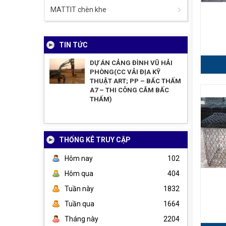
MATTIT chèn khe
TIN TỨC
DỰ ÁN CẢNG ĐÌNH VŨ HẢI
PHÒNG(CC VẢI ĐỊA KỸ
THUẬT ART; PP – BẤC THẤM
A7 – THI CÔNG CẮM BẤC
THẤM)
THỐNG KÊ TRUY CẬP
Hôm nay
102
Hôm qua
404
Tuần này
1832
Tuần qua
1664
Tháng này
2204