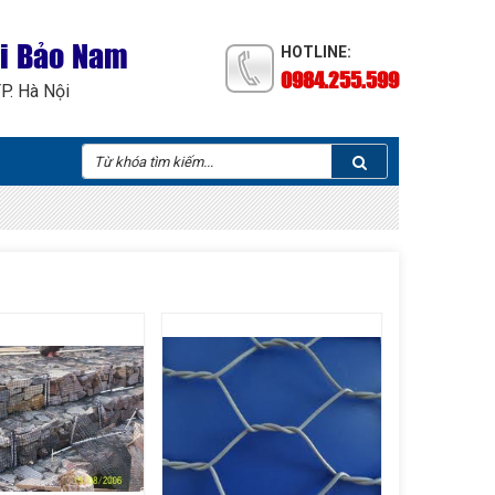
ại Bảo Nam
HOTLINE:
0984.255.599
TP. Hà Nội