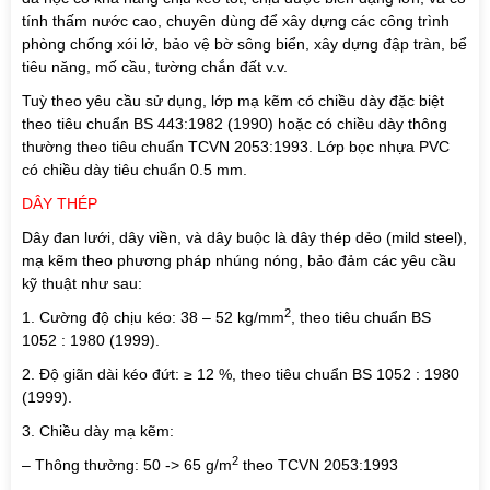
tính thấm nước cao, chuyên dùng để xây dựng các công trình
phòng chống xói lở, bảo vệ bờ sông biển, xây dựng đập tràn, bể
tiêu năng, mố cầu, tường chắn đất v.v.
Tuỳ theo yêu cầu sử dụng, lớp mạ kẽm có chiều dày đặc biệt
theo tiêu chuẩn BS 443:1982 (1990) hoặc có chiều dày thông
thường theo tiêu chuẩn TCVN 2053:1993. Lớp bọc nhựa PVC
có chiều dày tiêu chuẩn 0.5 mm.
DÂY THÉP
Dây đan lưới, dây viền, và dây buộc là dây thép dẻo (mild steel),
mạ kẽm theo phương pháp nhúng nóng, bảo đảm các yêu cầu
kỹ thuật như sau:
2
1. Cường độ chịu kéo: 38 – 52 kg/mm
, theo tiêu chuẩn BS
1052 : 1980 (1999).
2. Độ giãn dài kéo đứt: ≥ 12 %, theo tiêu chuẩn BS 1052 : 1980
(1999).
3. Chiều dày mạ kẽm:
2
– Thông thường: 50 -> 65 g/m
theo TCVN 2053:1993