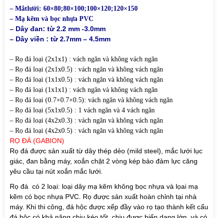
– Mắtlưới: 60×80;80×100;100×120;120×150
– Mạ kẽm và bọc nhựa PVC
– Dây đan: từ 2.2 mm -3.0mm
– Dây viền : từ 2.7mm – 4.5mm
– Rọ đá loại (2x1x1) : vách ngăn và không vách ngăn
– Rọ đá loại (2x1x0.5) : vách ngăn và không vách ngăn
– Rọ đá loại (1x1x0.5) : vách ngăn và không vách ngăn
– Rọ đá loại (1x1x1) : vách ngăn và không vách ngăn
– Rọ đá loại (0.7×0.7×0.5): vách ngăn và không vách ngăn
– Rọ đá loại (5x1x0.5) : 1 vách ngăn và 4 vách ngăn
– Rọ đá loại (4x2x0.3) : vách ngăn và không vách ngăn
– Rọ đá loại (4x2x0.5) : vách ngăn và không vách ngăn
RỌ ĐÁ (GABION)
Rọ đá được sản xuất từ dây thép dẻo (mild steel), mắc lưới lục
giác, đan bằng máy, xoắn chặt 2 vòng kép bảo đảm lực căng
yêu cầu tại nút xoắn mắc lưới.
Rọ đá có 2 loại: loại dây mạ kẽm không bọc nhựa và lọai mạ
kẽm có bọc nhựa PVC. Rọ được sản xuất hoàn chỉnh tại nhà
máy. Khi thi công, đá hộc được xếp đầy vào rọ tạo thành kết cấu
đá hộc có khả năng chịu kéo tốt, chịu được biến dạng lớn, và có