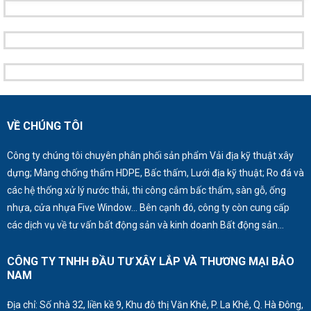
VỀ CHÚNG TÔI
Công ty chúng tôi chuyên phân phối sản phẩm Vải địa kỹ thuật xây
dựng; Màng chống thấm HDPE, Bấc thấm, Lưới địa kỹ thuật; Ro đá và
các hệ thống xử lý nước thải, thi công cắm bấc thấm, sàn gỗ, ống
nhựa, cửa nhựa Five Window… Bên cạnh đó, công ty còn cung cấp
các dịch vụ về tư vấn bất động sản và kinh doanh Bất động sản…
CÔNG TY TNHH ĐẦU TƯ XÂY LẮP VÀ THƯƠNG MẠI BẢO
NAM
Địa chỉ: Số nhà 32, liền kề 9, Khu đô thị Văn Khê, P. La Khê, Q. Hà Đông,