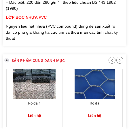
2
– Đặc biệt: 220 đến 280 g/m
, theo tiêu chuẩn BS 443:1982
(1990)
LỚP BỌC NHỰA PVC
Nguyên liệu hạt nhưa (PVC compound) dùng để sản xuất rọ
đá có phụ gia kháng tia cực tím và thỏa mản các tính chất kỹ
thuật
SẢN PHẨM CÙNG DANH MỤC
Rọ đá 1
Rọ đá
Liên hệ
Liên hệ