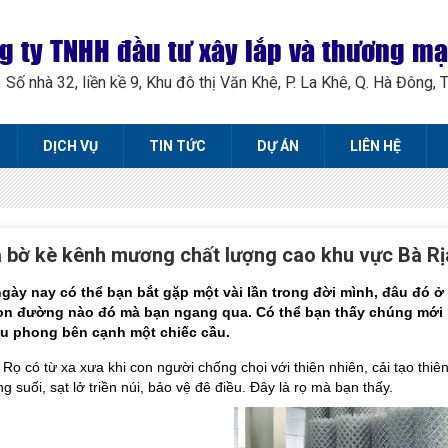
g ty TNHH đầu tư xây lắp và thương m
Số nhà 32, liền kề 9, Khu đô thị Văn Khê, P. La Khê, Q. Hà Đông, 
DỊCH VỤ
TIN TỨC
DỰ ÁN
LIÊN HỆ
 bờ kè kênh mương chất lượng cao khu vực Bà Rị
gày nay có thể bạn bắt gặp một vài lần trong đời mình, đâu đó 
on đường nào đó mà bạn ngang qua. Có thể bạn thấy chúng mới l
êu phong bên cạnh một chiếc cầu.
 Rọ có từ xa xưa khi con người chống chọi với thiên nhiên, cải tạo thi
 suối, sạt lở triền núi, bảo vệ đê điều. Đây là rọ mà bạn thấy.