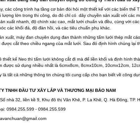
, các công trình hạ tầng cơ bản đòi hỏi một thiết kế với các biến thể 
i lượng lớn trong thi công, do đó chỉ có dây chuyền sản xuất với cá
sản xuất nhanh, độ chính xác cao, mắt lưới chuẩn và đều, cùng với các
xóc các khối đá, độ đàn hồi, và các tiêu chuẩn phụ khác.
ản xuất, máy đan chuyên dụng đan thành những tấm lưới thép mắt cá
i được cắt theo chiều ngang của mắt lưới. Sau đó định hình chúng lại 
 thiết kế Neo thì tấm lưới không cắt đi mà để liền khối và định hình t
m được sử dụng nhiều nhất là 6cmx8cm, 8cmx10cm, 10cmx12cm, 12
 là tất cả những thông tin chúng tôi cung cấp cho bạn biết về công dụng
TY TNHH ĐẦU TƯ XÂY LẮP VÀ THƯƠNG MẠI BẢO NAM
 Số nhà 32, liền kề 9, Khu đô thị Văn Khê, P. La Khê, Q. Hà Đông, TP. 
oại: 0984.255.599 - 0984.255.599
 havanchuan@gmail.com