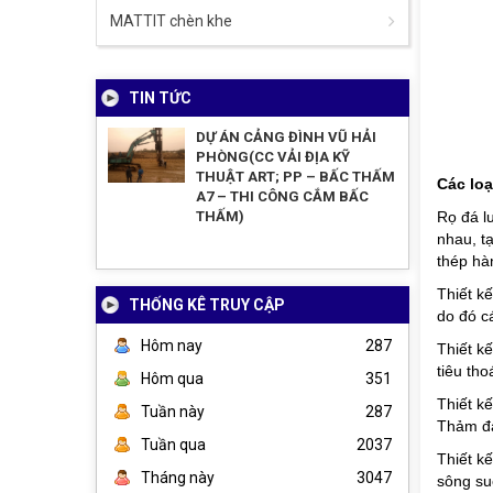
MATTIT chèn khe
TIN TỨC
DỰ ÁN CẢNG ĐÌNH VŨ HẢI
PHÒNG(CC VẢI ĐỊA KỸ
THUẬT ART; PP – BẤC THẤM
Các loạ
A7 – THI CÔNG CẮM BẤC
THẤM)
Rọ đá l
nhau, t
thép hà
Thiết k
THỐNG KÊ TRUY CẬP
do đó c
Hôm nay
287
Thiết k
tiêu tho
Hôm qua
351
Thiết k
Tuần này
287
Thảm đá
Tuần qua
2037
Thiết kế
Tháng này
3047
sông su