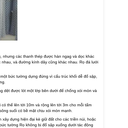
g, nhưng các thanh thép được hàn ngag và dọc khác
c nhau, và đường kính dây cũng khác nhau. Rọ đá lưới
g một bức tường dựng đứng vì cấu trúc khối dễ đổ sập,
ng.
ông dệt được lót một lớp bên dưới để chống xói mòn và
 có thể lên tới 10m và rộng lên tới 3m cho mỗi tấm
sông suối có bề mặt chịu xói mòn mạnh.
h xây dựng hiện đại kè giữ đất cho các triền núi, hoặc
o bức tường Rọ không bị đổ sập xuống dưới tác động