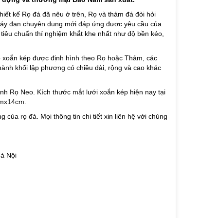
Thiết kế Rọ đá đã nêu ở trên, Rọ và thảm đá đòi hỏi
c máy đan chuyên dụng mới đáp ứng được yêu cầu của
 tiêu chuẩn thí nghiệm khắt khe nhất như độ bền kéo,
o xoắn kép được định hình theo Rọ hoặc Thảm, các
thành khối lập phương có chiều dài, rộng và cao khác
hành Rọ Neo. Kích thước mắt lưới xoắn kép hiện nay tại
cmx14cm.
 của rọ đá. Mọi thông tin chi tiết xin liên hệ với chúng
Hà Nội