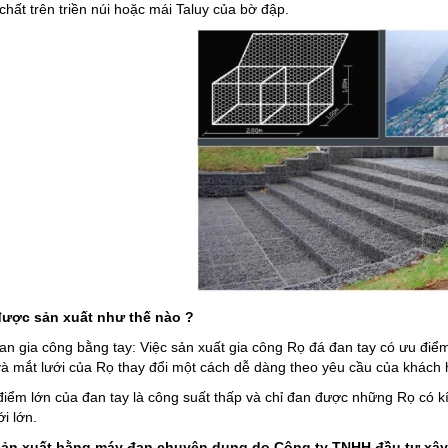
chất trên triền núi hoặc mái Taluy của bờ đập.
được sản xuất như thế nào ?
an gia công bằng tay: Việc sản xuất gia công Rọ đá đan tay có ưu đi
à mắt lưới của Rọ thay đổi một cách dễ dàng theo yêu cầu của khách h
iểm lớn của đan tay là công suất thấp và chỉ đan được những Rọ có k
i lớn.
sản xuất bằng máy đan chuyên dụng do Công ty TNHH đầu tư xây