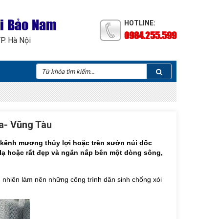
ại Bảo Nam
HOTLINE:
0984.255.599
TP. Hà Nội
a- Vũng Tàu
ở kênh mương thủy lợi hoặc trên sườn núi dốc
ạ hoặc rất đẹp và ngăn nắp bên một dòng sông,
ên nhiên làm nên những công trình dân sinh chống xói