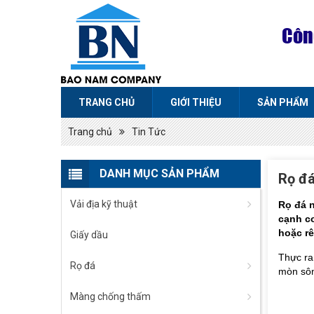
Côn
TRANG CHỦ
GIỚI THIỆU
SẢN PHẨM
Trang chủ
Tin Tức
DANH MỤC SẢN PHẨM
Rọ đá
Vải địa kỹ thuật
Rọ đá n
cạnh c
hoặc r
Giấy dầu
Thực ra
Rọ đá
mòn sông
Màng chống thấm