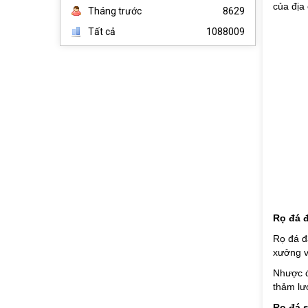
của địa 
Tháng trước
8629
Tất cả
1088009
Rọ đá 
Rọ đá đ
xưởng v
Nhược đ
thảm lướ
Rọ đá 