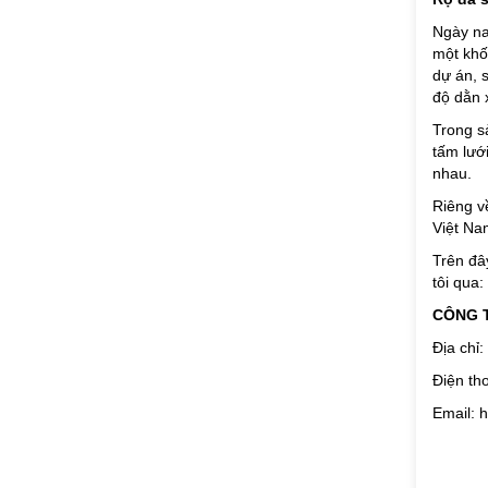
Ngày nay
một khố
dự án, 
độ dằn 
Trong s
tấm lướ
nhau.
Riêng về
Việt Na
Trên đây
tôi qua:
CÔNG 
Địa chỉ:
Điện th
Email: