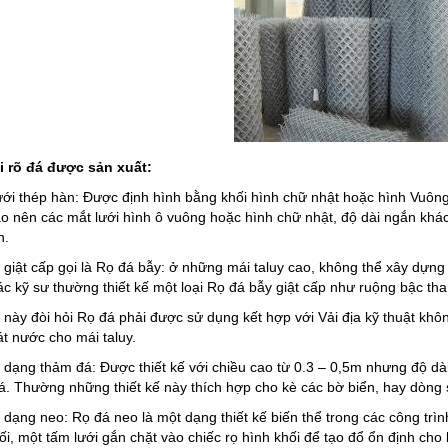
i rõ đá được sản xuất:
ưới thép hàn: Được định hình bằng khối hình chữ nhật hoặc hình Vuôn
ạo nên các mắt lưới hình ô vuông hoặc hình chữ nhật, độ dài ngắn khá
n.
ế giật cấp gọi là Rọ đá bẫy: ở những mái taluy cao, không thể xây dựn
ác kỹ sư thường thiết kế một loại Rọ đá bẫy giật cấp như ruộng bậc tha
ế này đòi hỏi Rọ đá phải được sử dụng kết hợp với Vải địa kỹ thuật kh
át nước cho mái taluy.
ế dạng thảm đá: Được thiết kế với chiều cao từ 0.3 – 0,5m nhưng độ dài
. Thường những thiết kế này thích hợp cho kè các bờ biển, hay dòng 
 dạng neo: Rọ đá neo là một dạng thiết kế biến thể trong các công trìn
ối, một tấm lưới gắn chặt vào chiếc rọ hình khối để tạo đổ ổn định ch