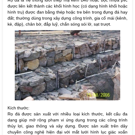
Rọ đá là hệ thống lưới thép mạ kẽm B40 hoặc bọc nhựa pvc
được liên kết thành các khối hình học (có dạng hình khối hoặc
hình trụ) được đan bằng thép hoặc tre bên trong đựng đá hay
đất; thường dùng trong xây dựng công trình, gia cố mái (kênh,
kè, đập), chân bờ, đắp luỹ, chắn sóng sói lở, sạt trượt.
Kích thước:
Rọ đá được sản xuất với nhiều loại kích thước, kết cấu đa
dạng giúp mở rộng phạm vi ứng dụng trong các công trình
thủy lợi, giao thông và xây dựng. Được sản xuất trên dây
chuyền công nghệ hiện đại với mắt lưới hình lục giác xoắn