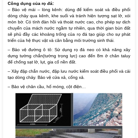
Công dụng của rọ đá:
– Bảo vệ mái – lòng kênh: dùng để kiểm soát và điều phối
dòng chảy qua kênh, khe suối và tránh hiện tượng sạt lở, xói
mòn bờ. Có tính đàn hồi và thoát nước cao, cho phép sự dịch
chuyển của mách nước ngầm tự nhiên, qua thời gian bùn đất
sẽ phủ đầy các khoảng trống của rọ đá tạo giúp cho sự phát
triển của hệ thực vật và cân bằng môi trường sinh thái.
– Bảo vệ đường ô tô: Sử dụng rọ đá neo có khả năng xây
dựng tường chắn(tường trọng lực) cao đến 8m ở chân taluy
để chống sạt lở, lụt, gia cố nền đất.
– Xây đập chắn nước, đập lưu nước kiểm soát điều phối và cải
tạo dòng chảy. Bảo vệ cửa xả, cống xả.
– Bảo vệ chân cầu, hố móng, cột điện…