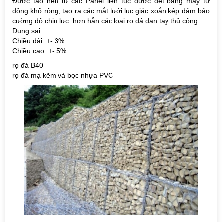
Được tạo nên từ các Panel liên tục được dệt bằng máy tự
động khổ rộng, tạo ra các mắt lưới lục giác xoắn kép đảm bảo
cường độ chịu lực hơn hẳn các loại rọ đá đan tay thủ công.
Dung sai:
Chiều dài: +- 3%
Chiều cao: +- 5%
rọ đá B40
rọ đá mạ kẽm và bọc nhựa PVC