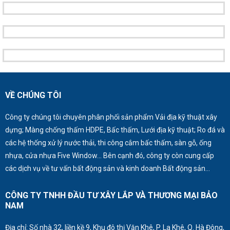
VỀ CHÚNG TÔI
Công ty chúng tôi chuyên phân phối sản phẩm Vải địa kỹ thuật xây
dựng; Màng chống thấm HDPE, Bấc thấm, Lưới địa kỹ thuật; Ro đá và
các hệ thống xử lý nước thải, thi công cắm bấc thấm, sàn gỗ, ống
nhựa, cửa nhựa Five Window… Bên cạnh đó, công ty còn cung cấp
các dịch vụ về tư vấn bất động sản và kinh doanh Bất động sản…
CÔNG TY TNHH ĐẦU TƯ XÂY LẮP VÀ THƯƠNG MẠI BẢO
NAM
Địa chỉ: Số nhà 32, liền kề 9, Khu đô thị Văn Khê, P. La Khê, Q. Hà Đông,