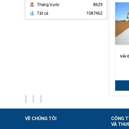
Tháng trước
8629
Tất cả
1087462
VẢI ĐỊA KỸ THUẬT VNT
Vải địa Art
VẢI 
Liên hệ
Liên hệ
Chi tiết
Chi tiết
VỀ CHÚNG TÔI
CÔNG T
VÀ THƯ