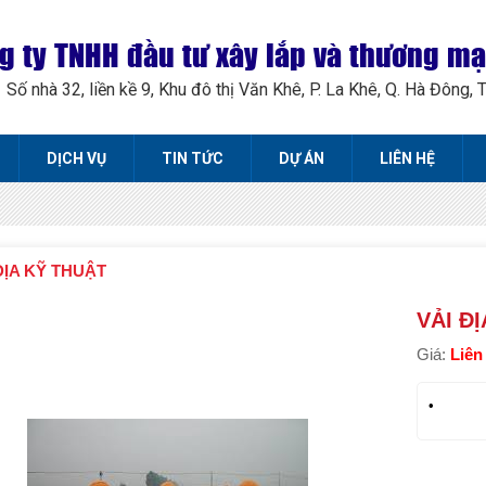
g ty TNHH đầu tư xây lắp và thương m
Số nhà 32, liền kề 9, Khu đô thị Văn Khê, P. La Khê, Q. Hà Đông, 
DỊCH VỤ
TIN TỨC
DỰ ÁN
LIÊN HỆ
ĐỊA KỸ THUẬT
VẢI Đ
Giá:
Liên