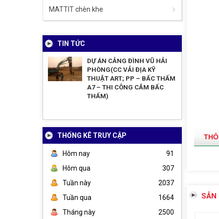
MATTIT chèn khe
TIN TỨC
DỰ ÁN CẢNG ĐÌNH VŨ HẢI
PHÒNG(CC VẢI ĐỊA KỸ
THUẬT ART; PP – BẤC THẤM
A7 – THI CÔNG CẮM BẤC
THẤM)
THỐNG KÊ TRUY CẬP
THÔ
Hôm nay
91
Hôm qua
307
Tuần này
2037
SẢN
Tuần qua
1664
Tháng này
2500