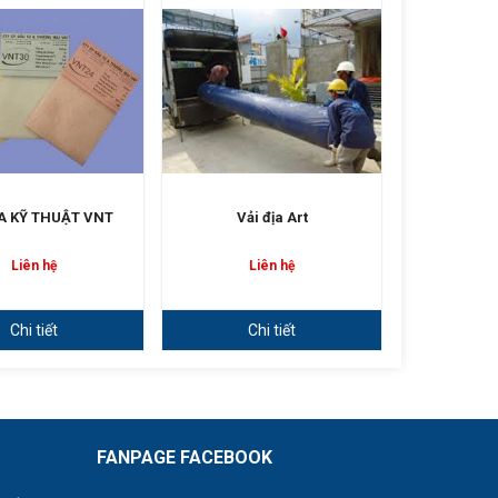
ỊA KỸ THUẬT VNT
Vải địa Art
VẢI ĐỊA K
DỆ
Liên hệ
Liên hệ
L
Chi tiết
Chi tiết
Ch
FANPAGE FACEBOOK